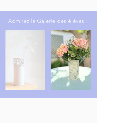
Admirez
la
Galerie
des
élèves !