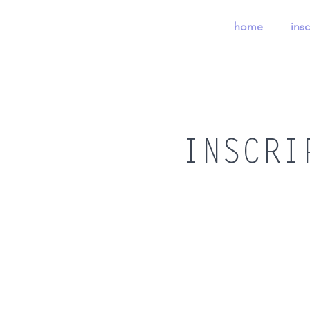
home
insc
INSCRI
Carte cadeau
Boutique
/
Carte cadeau
Carte cadeau
Carte cadeau
115.00€
Mon Compte
Suivi de commande