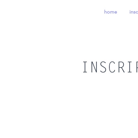
home
insc
INSCRI
Cours hebdomadaires
Boutique
/
Cours hebdomadaires